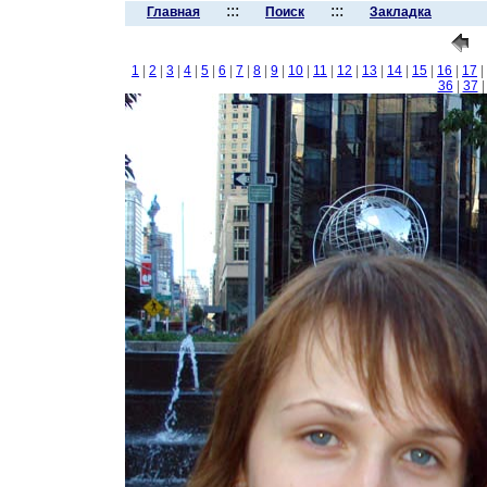
:::
:::
Главная
Поиск
Закладка
1
|
2
|
3
|
4
|
5
|
6
|
7
|
8
|
9
|
10
|
11
|
12
|
13
|
14
|
15
|
16
|
17
|
36
|
37