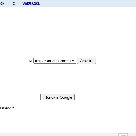
:::
ск
Закладка
на
l.narod.ru