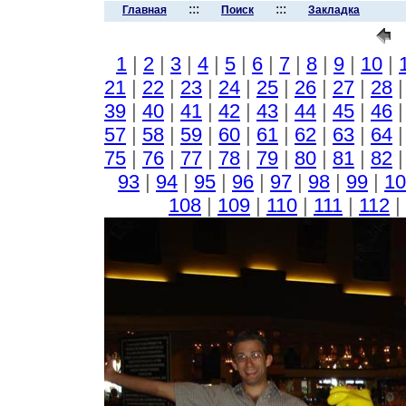
:::
:::
Главная
Поиск
Закладка
1
|
2
|
3
|
4
|
5
|
6
|
7
|
8
|
9
|
10
|
21
|
22
|
23
|
24
|
25
|
26
|
27
|
28
39
|
40
|
41
|
42
|
43
|
44
|
45
|
46
57
|
58
|
59
|
60
|
61
|
62
|
63
|
64
75
|
76
|
77
|
78
|
79
|
80
|
81
|
82
93
|
94
|
95
|
96
|
97
|
98
|
99
|
10
108
|
109
|
110
|
111
|
112
|